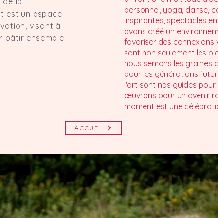
 de la
personnel, yoga, danse, 
 est un espace
inspirantes, spectacles en
évation, visant à
avons créé un environnem
r bâtir ensemble
favoriser des connexions v
sont non seulement les bie
nous semons les graines 
pour les générations future
l'art sont nos guides pour 
œuvrons pour un avenir r
moment est une célébration
ACCUEIL