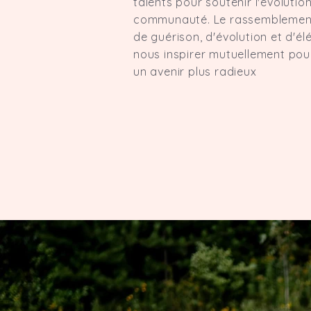
talents pour soutenir l'évolution
communauté. Le rassemblement
de guérison, d'évolution et d'él
nous inspirer mutuellement pou
un avenir plus radieux