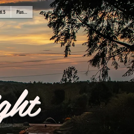
6.5
Plus...
ght