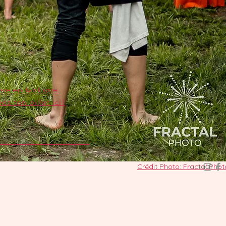
que en tant que
ds ton billet ici!
Crédit Photo: Fractal Phot