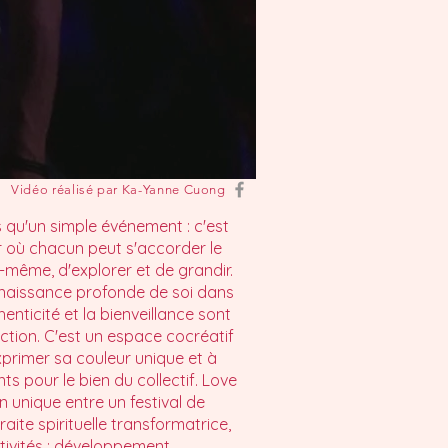
Vidéo réalisé par Ka-Yanne Cuong
us qu'un simple événement : c'est
 où chacun peut s'accorder le
i-même, d'explorer et de grandir.
onnaissance profonde de soi dans
enticité et la bienveillance sont
tion. C'est un espace cocréatif
primer sa couleur unique et à
ts pour le bien du collectif. Love
n unique entre un festival de
aite spirituelle transformatrice,
tivités : développement