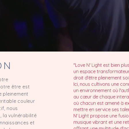
ON
"Love N' Light est bien pl
un espace transformateur
droit d'être pleinement so
otre
Ici, nous cultivons une c
otre être est
un environnement où l'auth
re pleinement
au cœur de chaque interac
ritable couleur
où chacun est amené à ex
if, nous
mettre en service ses talen
la vulnérabilité
N' Light propose une fusio
musique vibrant et une retr
onnaissances et
offrant une multitude d'ac