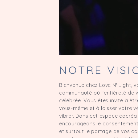
NOTRE VISI
Bienvenue chez Love N' Light, v
communauté où l'entièreté de v
célébrée. Vous êtes invité à êt
vous-même et à laisser votre vé
vibrer. Dans cet espace cocréat
encourageons le consentement, 
et surtout le partage de vos c