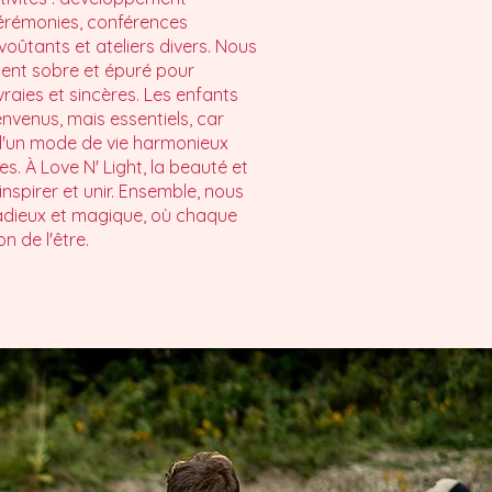
cérémonies, conférences
voûtants et ateliers divers. Nous
ent sobre et épuré pour
raies et sincères. Les enfants
nvenus, mais essentiels, car
d'un mode de vie harmonieux
s. À Love N' Light, la beauté et
inspirer et unir. Ensemble, nous
adieux et magique, où chaque
 de l'être.